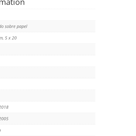
rmation
o sobre papel
m, 5 x 20
2018
2005
o