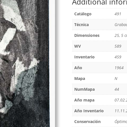
Additional info
Catálogo
491
Técnica
Grabad
Dimensiones
25, 5 c
WV
589
Inventario
459
Año
1964
Mapa
N
NumMapa
44
Año mapa
07.02.
Año Inventario
11.11.
Conservación
Óptim