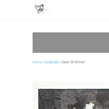
Inicio
/
Grabado
/ Zwei M?dchen