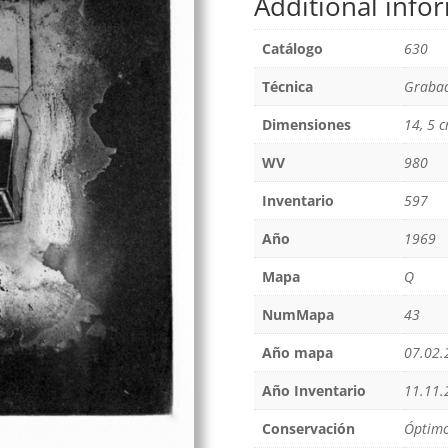
Additional info
Catálogo
630
Técnica
Grabad
Dimensiones
14, 5 c
WV
980
Inventario
597
Año
1969
Mapa
Q
NumMapa
43
Año mapa
07.02.
Año Inventario
11.11.
Conservación
Óptim