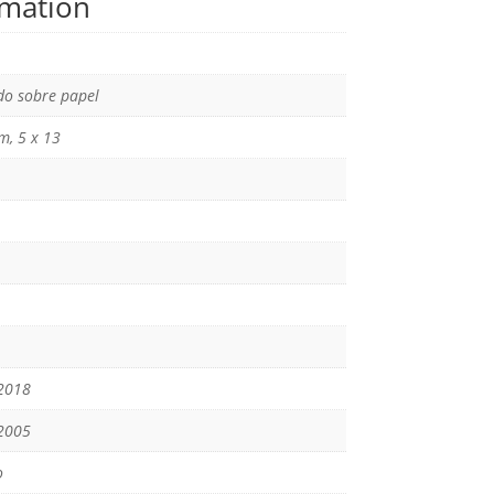
rmation
o sobre papel
m, 5 x 13
2018
2005
o