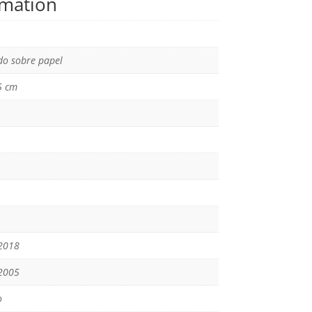
rmation
o sobre papel
5 cm
2018
2005
o