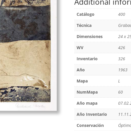
Additional info
Catálogo
400
Técnica
Grabad
Dimensiones
24 x 2
WV
426
Inventario
326
Año
1963
Mapa
L
NumMapa
60
Año mapa
07.02.
Año Inventario
11.11.
Conservación
Óptim