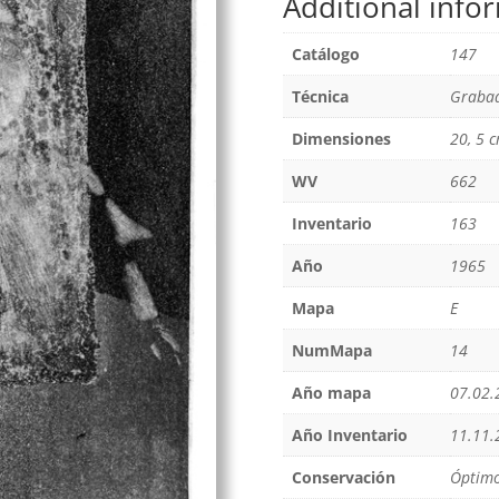
Additional info
Catálogo
147
Técnica
Grabad
Dimensiones
20, 5 c
WV
662
Inventario
163
Año
1965
Mapa
E
NumMapa
14
Año mapa
07.02.
Año Inventario
11.11.
Conservación
Óptim