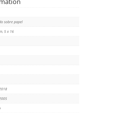
rmation
o sobre papel
m, 5 x 16
2018
2005
o