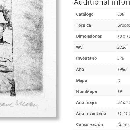
Additional info
Catálogo
606
Técnica
Grabad
Dimensiones
10 x 1
WV
2226
Inventario
576
Año
1986
Mapa
Q
NumMapa
19
Año mapa
07.02.
Año Inventario
11.11.
Conservación
Óptim