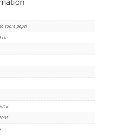
rmation
o sobre papel
0 cm
2018
2005
o