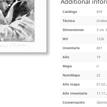
Additional info
Catálogo
839
Técnica
Grabad
Dimensiones
5 cm, 5
WV
1226
Inventario
801
Año
19
Mapa
U
NumMapa
22
Año mapa
07.02.
Año Inventario
11.11.
Conservación
Óptim