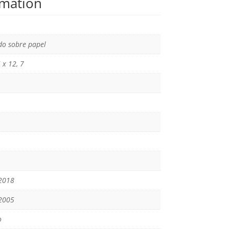
rmation
o sobre papel
 x 12, 7
2018
2005
o