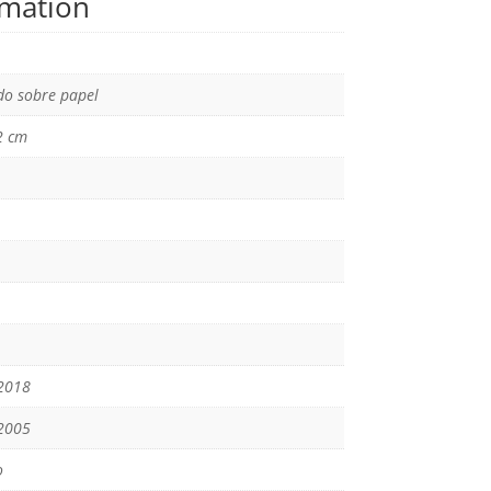
rmation
o sobre papel
2 cm
2018
2005
o