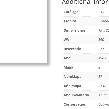
Additional info
Catálogo
735
Técnica
Grabad
Dimensiones
15 x 2
WV
390
Inventario
677
Año
1963
Mapa
S
NumMapa
57
Año mapa
07.02.
Año Inventario
11.11.
Conservación
Óptim