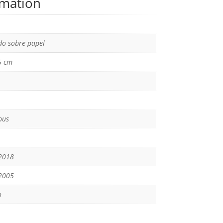
rmation
o sobre papel
5 cm
bus
2018
2005
o