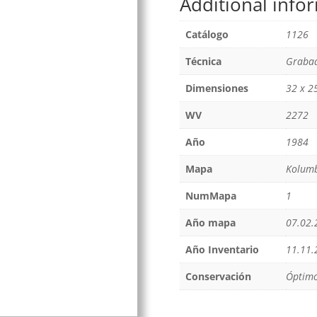
Additional info
Catálogo
1126
Técnica
Grabad
Dimensiones
32 x 2
WV
2272
Año
1984
Mapa
Kolum
NumMapa
1
Año mapa
07.02.
Año Inventario
11.11.
Conservación
Óptim