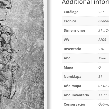
Additional info
Catálogo
527
Técnica
Grabad
Dimensiones
31 x 2
WV
2205
Inventario
510
Año
1986
Mapa
O
NumMapa
31
Año mapa
07.02.
Año Inventario
11.11.
Conservación
Óptim