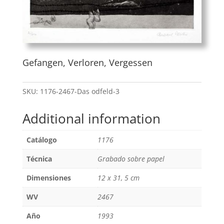
Gefangen, Verloren, Vergessen
SKU:
1176-2467-Das odfeld-3
Additional information
Catálogo
1176
Técnica
Grabado sobre papel
Dimensiones
12 x 31, 5 cm
WV
2467
Año
1993