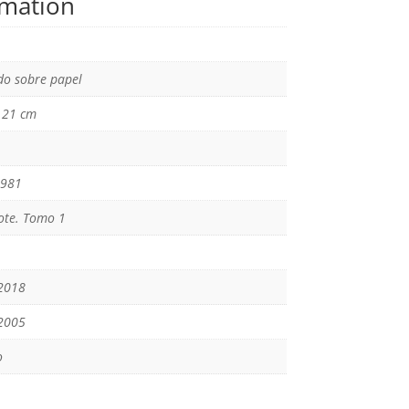
rmation
o sobre papel
x 21 cm
1981
jote. Tomo 1
2018
2005
o