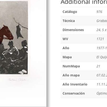
Additional info
Catálogo
976
Técnica
Grabad
Dimensiones
24, 5 
WV
1721
Año
1977-
Mapa
El Qui
NumMapa
21
Año mapa
07.02.
Año Inventario
11.11.
Conservación
Óptim