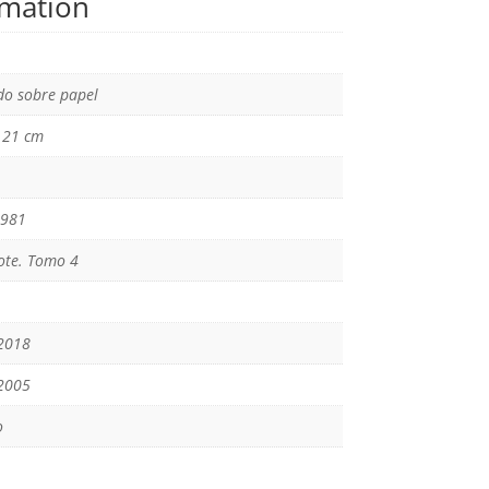
rmation
o sobre papel
x 21 cm
1981
jote. Tomo 4
2018
2005
o