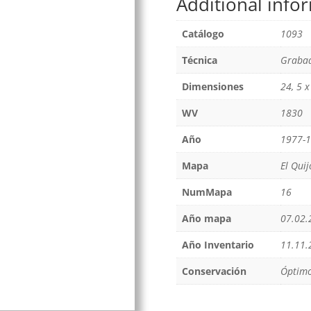
Additional info
Catálogo
1093
Técnica
Grabad
Dimensiones
24, 5 
WV
1830
Año
1977-
Mapa
El Qui
NumMapa
16
Año mapa
07.02.
Año Inventario
11.11.
Conservación
Óptim