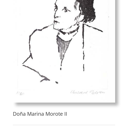
Doña Marina Morote II