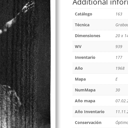
Additional info
Catálogo
163
Técnica
Grabad
Dimensiones
20 x 1
WV
939
Inventario
177
Año
1968
Mapa
E
NumMapa
30
Año mapa
07.02.
Año Inventario
11.11.
Conservación
Óptim