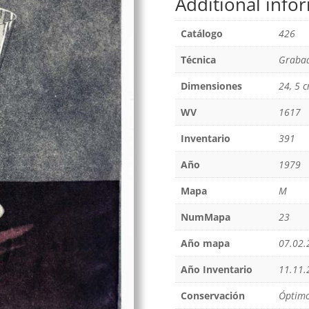
Additional info
Catálogo
426
Técnica
Grabad
Dimensiones
24, 5 c
WV
1617
Inventario
391
Año
1979
Mapa
M
NumMapa
23
Año mapa
07.02.
Año Inventario
11.11.
Conservación
Óptim