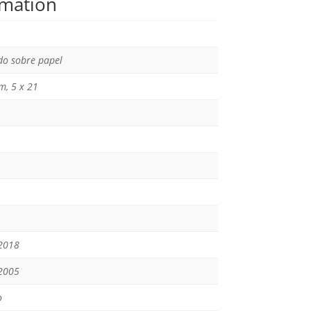
rmation
o sobre papel
m, 5 x 21
2018
2005
o