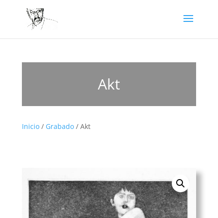
Akt
Inicio
/
Grabado
/ Akt